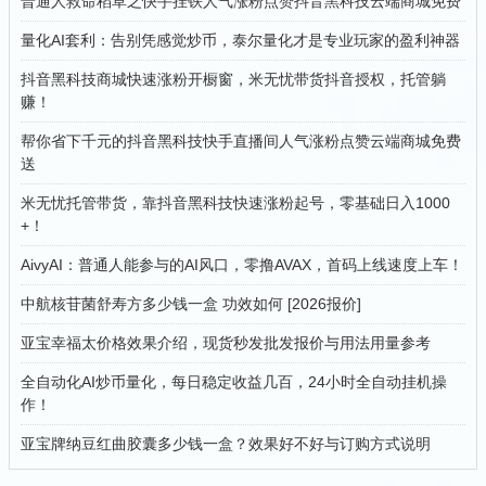
普通人救命稻草之快手挂铁人气涨粉点赞抖音黑科技云端商城免费
量化AI套利：告别凭感觉炒币，泰尔量化才是专业玩家的盈利神器
抖音黑科技商城快速涨粉开橱窗，米无忧带货抖音授权，托管躺
赚！
帮你省下千元的抖音黑科技快手直播间人气涨粉点赞云端商城免费
送
米无忧托管带货，靠抖音黑科技快速涨粉起号，零基础日入1000
+！
AivyAI：普通人能参与的AI风口，零撸AVAX，首码上线速度上车！
中航核苷菌舒寿方多少钱一盒 功效如何 [2026报价]
亚宝幸福太价格效果介绍，现货秒发批发报价与用法用量参考
全自动化AI炒币量化，每日稳定收益几百，24小时全自动挂机操
作！
亚宝牌纳豆红曲胶囊多少钱一盒？效果好不好与订购方式说明