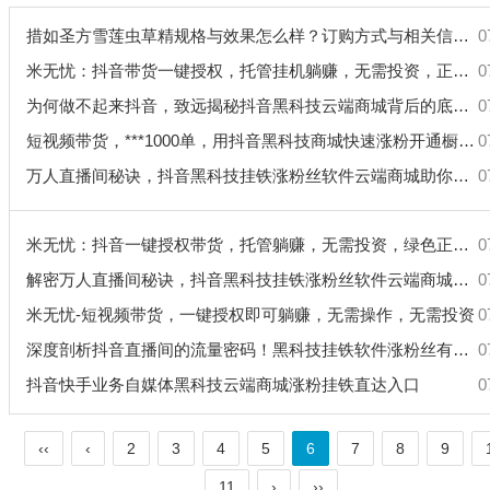
措如圣方雪莲虫草精规格与效果怎么样？订购方式与相关信息一览
0
米无忧：抖音带货一键授权，托管挂机躺赚，无需投资，正规项目
0
为何做不起来抖音，致远揭秘抖音黑科技云端商城背后的底层逻辑！
0
短视频带货，***1000单，用抖音黑科技商城快速涨粉开通橱窗！
0
万人直播间秘诀，抖音黑科技挂铁涨粉丝软件云端商城助你飞！
0
米无忧：抖音一键授权带货，托管躺赚，无需投资，绿色正规项目！
0
解密万人直播间秘诀，抖音黑科技挂铁涨粉丝软件云端商城助你飞
0
米无忧-短视频带货，一键授权即可躺赚，无需操作，无需投资
0
深度剖析抖音直播间的流量密码！黑科技挂铁软件涨粉丝有用吗？
0
抖音快手业务自媒体黑科技云端商城涨粉挂铁直达入口
0
‹‹
‹
2
3
4
5
6
7
8
9
11
›
››