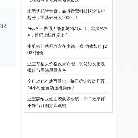
米无忧托管带货，靠抖音黑科技快速涨粉
起号，零基础日入1000+！
则依
AivyAI：普通人能参与的AI风口，零撸AVA
X，首码上线速度上车！
中航核苷菌舒寿方多少钱一盒 功效如何 [2
026报价]
亚宝幸福太价格效果介绍，现货秒发批发
报价与用法用量参考
全自动化AI炒币量化，每日稳定收益几百，
24小时全自动挂机操作！
亚宝牌纳豆红曲胶囊多少钱一盒？效果好
不好与订购方式说明