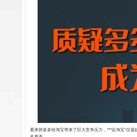
看来拼多多给淘宝带来了巨大竞争压力，***近淘宝“仅退
多看齐。