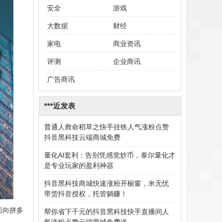
安全
游戏
大数据
财经
家电
商业资讯
评测
企业商讯
广告商讯
***近发表
普通人救命稻草之快手挂铁人气涨粉点赞
抖音黑科技云端商城免费
量化AI套利：告别凭感觉炒币，泰尔量化才
是专业玩家的盈利神器
抖音黑科技商城快速涨粉开橱窗，米无忧
带货抖音授权，托管躺赚！
面向拼多
帮你省下千元的抖音黑科技快手直播间人
气涨粉点赞云端商城免费送