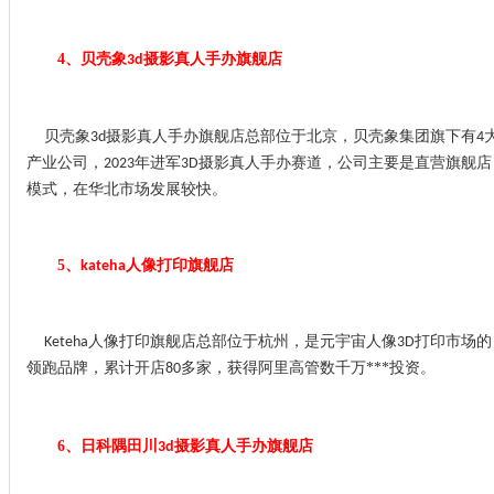
4、
贝壳象
摄影真人手办旗舰店
3d
贝壳象
摄影真人手办旗舰店总部位于北京，贝壳象集团旗下有
3d
4
产业公司，
年进军
摄影真人手办赛道，公司主要是直营旗舰店
2023
3D
模式，在华北市场发展较快。
5、
人像打印旗舰店
kateha
人像打印旗舰店总部位于杭州，是元宇宙人像
打印市场的
Keteha
3D
领跑品牌，累计开店
多家，获得阿里高管数千万***投资。
80
6、
日科隅田川
摄影真人手办旗舰店
3d