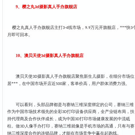
9、
樱之丸
摄影真人手办旗舰店
3d
樱之丸真人手办旗舰店主打
线市场，
万元开旗舰店，***快
3-4
9.9
3
月即可回本。
10、
澳贝天使
摄影真人手办旗舰店
3d
澳贝天使
摄影真人手办旗舰店聚焦新生儿摄影，在细分市场位
3D
居***，在中国市场开店近
家，客单价高，用户群体消费力强。
500
可以看到，头部品牌都是与赛纳三维深度绑定的公司，赛纳三维
作为中国市场技术领先的全彩
打印设备供应商，全产业链布局，扶
3D
持代理商及合作伙伴成长，成为中国
打印市场健康发展的中流砥
3D
柱。做
人像手办打印，赛纳三维就像是手机市场的高通，只有与赛
3D
纳三维深度合作的连锁品牌，才能在市场竞争中赢在起跑线。