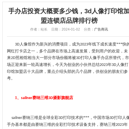
手办店投资大概要多少钱，3d人像打印馆
盟连锁店品牌排行榜
作者：站长
日期：2024-01-02
分类：
广告商讯
人像馆作为新兴的消费项目，成为
年线下成长速度***快
3D
2023
网红打卡店之一，多个品牌在市场上高速发展，受到用户的欢迎，未
来
照相馆相当大一部分市场份额将被
打印人像手办店所替代，市
2D
3D
场正迎来新一轮高速增长，今天为创业的小伙伴总结
年
人像打
2023
3D
印馆加盟店十大品牌，重点介绍头部的几个品牌，供创业的朋友们参
考。
1、
赛纳三维
摄影旗舰店
sailner
3D
赛纳三维是全球全彩
打印技术的***，中国市场
打印人
sailner
3D
3D
手办基本都是由赛纳三维的全彩打印技术设备支持，赛纳三维
年
2023