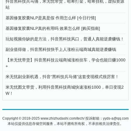
抖音黑科技兵马俑，米无忧带货，哈希打金，哈希挂机，虚拟资源
站
基因修复胶囊NLP是真是假 作用怎么样 [今日行情]
基因修复胶囊NLP真的有用吗 效果怎么样 [购买指南]
玩短视频你缺的是方法，抖音黑科技风口，普通人真能逆袭赚钱！
副业值得做，抖音黑科技快手上人涨粉云端商城真能逆袭赚钱
【米无忧带货】抖音黑科技云端商城涨粉挂车，学会也能日赚1000
+
米无忧副业新机遇，抖音“黑科技兵马俑”这套变现模式很厉害！
米无忧图文带货，利用抖音黑科技商城快速涨粉1000，单日变现2
W！
Copyright © 2018-2025 www.zhizhudashi.com/tech/ 投诉邮箱：yyds-a@qq.com
本站仅提供信息存储空间服务，本站不拥有所有权，不承担相关法律责任。