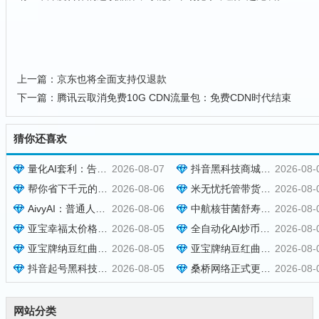
上一篇：
京东也将全面支持仅退款
下一篇：
腾讯云取消免费10G CDN流量包：免费CDN时代结束
猜你还喜欢
量化AI套利：告别凭感觉炒币，泰尔量化才是专业玩家的盈利神器
2026-08-07
抖音黑科技商城快速涨粉开橱窗，米无忧带货抖音授权，托管躺赚！
2026-08-
帮你省下千元的抖音黑科技快手直播间人气涨粉点赞云端商城免费送
2026-08-06
米无忧托管带货，靠抖音黑科技快速涨粉起号，零基础日入1000+！
2026-08-
AivyAI：普通人能参与的AI风口，零撸AVAX，首码上线速度上车！
2026-08-06
中航核苷菌舒寿方多少钱一盒 功效如何 [2026报价]
2026-08-
亚宝幸福太价格效果介绍，现货秒发批发报价与用法用量参考
2026-08-05
全自动化AI炒币量化，每日稳定收益几百，24小时全自动挂机操作！
2026-08-
亚宝牌纳豆红曲胶囊多少钱一盒？效果好不好与订购方式说明
2026-08-05
亚宝牌纳豆红曲胶囊在哪里可以买到？订购价格与用法用量说明
2026-08-
抖音起号黑科技万粉项目：3个月变现50W，收益无限放大！
2026-08-05
桑桥网络正式更名为和美字节，新官网同步启用
2026-08-
网站分类