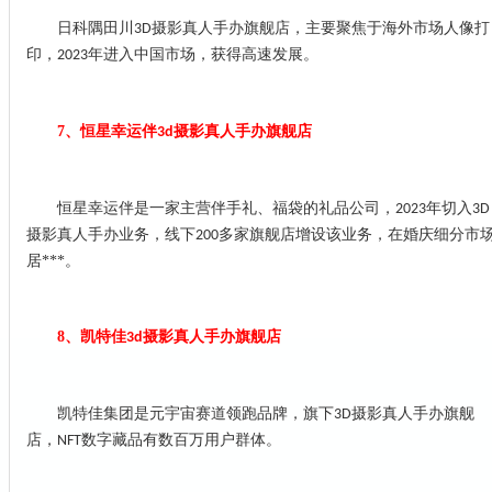
日科隅田川
摄影真人手办旗舰店，主要聚焦于海外市场人像打
3D
印，
年进入中国市场，获得高速发展。
2023
7、
恒星幸运伴
摄影真人手办旗舰店
3d
恒星幸运伴是一家主营伴手礼、福袋的礼品公司，
年切入
2023
3D
摄影真人手办业务，线下
多家旗舰店增设该业务，在婚庆细分市
200
居***。
8、
凯特佳
摄影真人手办旗舰店
3d
凯特佳集团是元宇宙赛道领跑品牌，旗下
摄影真人手办旗舰
3D
店，
数字藏品有数百万用户群体。
NFT