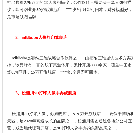
推出售价
万元的
人像扫描仪，合作伙伴只需要买一套人像扫描
2.98
3D
仪，即可创业开
摄影旗舰店，***快
个月即可回本，财务模型好，
3D
2
是市场领跑品牌。
2、
人像打印旗舰店
mikibobo
是赛纳三维战略合作伙伴之一，由赛纳三维提供技术方案
mikibobo
持，该品牌有丰富的线下渠道体系，累计开店
余家，覆盖中国市
6000
场
区县，
万开旗舰店，***快
个月即可回本。
85%
15
3
3、
松浦川
打印人像手办旗舰店
3D
松浦川
打印人像手办旗舰店，
万开旗舰店，主要位于商场
3D
15-20
景区，是
年高速成长的品牌之一，松浦川集团通过各地分公司直
2023
营，或当地代理商开店，是
打印人像手办的头部品牌之一。
3D