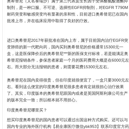
奥希替尼（又名泰瑞沙）属于第三代表皮生长因子受体酪氨酸激酶抑
制剂，是一种口服、不可逆、选择性EGFR抑制剂，对EGFR T790M
耐药突变和敏感突变均有显著的亲和性，目前进口奥希替尼已在国内
批准上市，并在临床应用中取得了良好的疗效。
进口奥希替尼2017年获批准在国内上市，属于目前国内治疗EGFR突
变肺癌的新一代靶向药，国内买到奥希替尼的价格通常15300元一
盒，这是医保降价后的奥希替尼***新的医保支付标准，若是能满足奥
希替尼报销条件，参保患者家庭一个月的医药费用大概是在6000元左
右。而大部分无法报销的患者，则需要花费15300元左右。
奥希替尼在国内卖得很贵，但在印度就很便宜了，一盒只要3000元左
右。看到这么便宜的印度奥希替尼很多患者肯定就很担心治疗效果
了。其实，印度版本的奥希替尼跟国内或者是英国阿斯利康公司生产
的版本完全一致；所以根本就不用担心。
印度奥希替尼哪里买？
想买印度奥希替尼的国内患者可以通过出国这种方式购买。还可以与
国内专业的海外医疗机构【易全康医疗微信ybk953】联系印度官方药