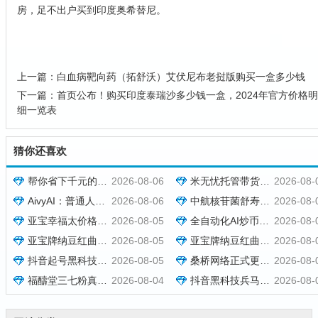
房，足不出户买到印度奥希替尼。
上一篇：
白血病靶向药（拓舒沃）艾伏尼布老挝版购买一盒多少钱
下一篇：
首页公布！购买印度泰瑞沙多少钱一盒，2024年官方价格明
细一览表
猜你还喜欢
帮你省下千元的抖音黑科技快手直播间人气涨粉点赞云端商城免费送
2026-08-06
米无忧托管带货，靠抖音黑科技快速涨粉起号，零基础日入1000+！
2026-08-
AivyAI：普通人能参与的AI风口，零撸AVAX，首码上线速度上车！
2026-08-06
中航核苷菌舒寿方多少钱一盒 功效如何 [2026报价]
2026-08-
亚宝幸福太价格效果介绍，现货秒发批发报价与用法用量参考
2026-08-05
全自动化AI炒币量化，每日稳定收益几百，24小时全自动挂机操作！
2026-08-
亚宝牌纳豆红曲胶囊多少钱一盒？效果好不好与订购方式说明
2026-08-05
亚宝牌纳豆红曲胶囊在哪里可以买到？订购价格与用法用量说明
2026-08-
抖音起号黑科技万粉项目：3个月变现50W，收益无限放大！
2026-08-05
桑桥网络正式更名为和美字节，新官网同步启用
2026-08-
福醻堂三七粉真的假的多少一盒作用怎么样（2026 已更新）
2026-08-04
抖音黑科技兵马俑，米无忧带货，哈希打金，哈希挂机，虚拟资源站
2026-08-