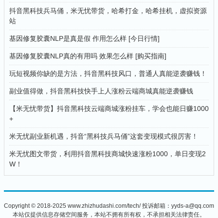
抖音黑科技兵马俑，米无忧带货，哈希打金，哈希挂机，虚拟资源
站
基因修复胶囊NLP是真是假 作用怎么样 [今日行情]
基因修复胶囊NLP真的有用吗 效果怎么样 [购买指南]
玩短视频你缺的是方法，抖音黑科技风口，普通人真能逆袭赚钱！
副业值得做，抖音黑科技快手上人涨粉云端商城真能逆袭赚钱
【米无忧带货】抖音黑科技云端商城涨粉挂车，学会也能日赚1000
+
米无忧副业新机遇，抖音“黑科技兵马俑”这套变现模式很厉害！
米无忧图文带货，利用抖音黑科技商城快速涨粉1000，单日变现2
W！
Copyright © 2018-2025 www.zhizhudashi.com/tech/ 投诉邮箱：yyds-a@qq.com
本站仅提供信息存储空间服务，本站不拥有所有权，不承担相关法律责任。