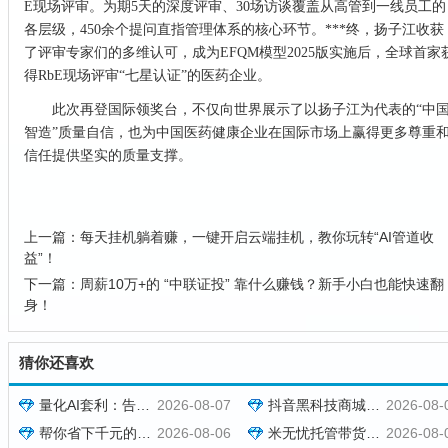
E现场评审。为期5天的深度评审、30场访谈覆盖从高管到一线员工的
各层级，450余个提问直指管理体系的核心环节。***终，扬子江收获
了评审专家们的多维认可，成为EFQM模型2025版实施后，全球首家
得RbE现场评审“七星认证”的医药企业。
此次再登国际领奖台，不仅向世界展示了以扬子江为代表的“中
智造”质量自信，也为中国医药健康企业在国际市场上赢得更多尊重
信任提供坚实的质量支撑。
上一篇：
每天挂机躺着赚，一键开启云端挂机，教你玩转“AI管道收
益”！
下一篇：
周薪10万+的 “中联证投” 靠什么赚钱？新手小白也能快速翻
身！
猜你还喜欢
量化AI套利：告别凭感觉炒币，泰尔量化才是专业玩家的盈利神器
2026-08-07
抖音黑科技商城快速涨粉开橱窗，米无忧带货抖音授权，托管躺赚！
2026-08-
帮你省下千元的抖音黑科技快手直播间人气涨粉点赞云端商城免费送
2026-08-06
米无忧托管带货，靠抖音黑科技快速涨粉起号，零基础日入1000+！
2026-08-