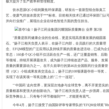
极大提升了生产效率和管理精度。
饮水思源QC小组则聚焦环保课题，研发出一套新型组合除臭工
艺，使废气排放浓度优于***标准。目前相关技术已通过环保部门认
并向行业推广，展现出企业在绿色智造方面的责任担当。
“质量是医药健康企业的生命线，更是实现高质量发展的稳固基
石。”扬子江相关负责人表示，在扬子江内部，全员践行的大质量理
念、EFQM模型的广泛应用以及持续开展的质量改进活动，已成为企
常态：160多个QC小组不仅活跃在生产一线，还广泛覆盖销售、后勤
等领域，持续开展课题攻关，成为扬子江持续改进产品、服务、发展
质量的重要源动力之一。在不久前举行的第46次全国医药行业质量管
理（QC）小组成果发表交流会上，扬子江的108项课题夺得一等奖，
实现了在该奖项一等奖总数上的“二十一连冠”。
“‘中国药’走向世界，更深层次地参与全球竞争，离不开更坚实的
质量根基和更强大的创新动力。”扬子江相关负责人进一步强调，在
际竞争舞台上，只有每个环节都做到***，才能更有底气。
今年4月，扬子江接受了由国际评审专家带队的“EFQM全球奖”Rb