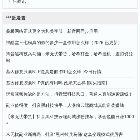
广告商讯
***近发表
桑桥网络正式更名为和美字节，新官网同步启用
福醻堂三七粉真的假的多少一盒作用怎么样（2026 已更新）
抖音黑科技兵马俑，米无忧带货，哈希打金，哈希挂机，虚拟资源
站
基因修复胶囊NLP是真是假 作用怎么样 [今日行情]
基因修复胶囊NLP真的有用吗 效果怎么样 [购买指南]
玩短视频你缺的是方法，抖音黑科技风口，普通人真能逆袭赚钱！
副业值得做，抖音黑科技快手上人涨粉云端商城真能逆袭赚钱
【米无忧带货】抖音黑科技云端商城涨粉挂车，学会也能日赚1000
+
米无忧副业新机遇，抖音“黑科技兵马俑”这套变现模式很厉害！