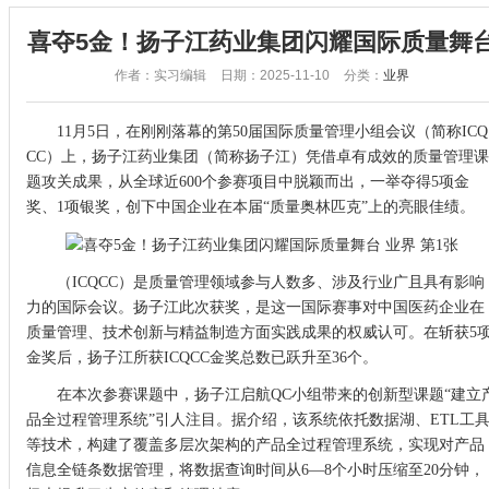
喜夺5金！扬子江药业集团闪耀国际质量舞
作者：实习编辑
日期：2025-11-10
分类：
业界
11月5日，在刚刚落幕的第50届国际质量管理小组会议（简称ICQ
CC）上，扬子江药业集团（简称扬子江）凭借卓有成效的质量管理课
题攻关成果，从全球近600个参赛项目中脱颖而出，一举夺得5项金
奖、1项银奖，创下中国企业在本届“质量奥林匹克”上的亮眼佳绩。
（ICQCC）是质量管理领域参与人数多、涉及行业广且具有影响
力的国际会议。扬子江此次获奖，是这一国际赛事对中国医药企业在
质量管理、技术创新与精益制造方面实践成果的权威认可。在斩获5
金奖后，扬子江所获ICQCC金奖总数已跃升至36个。
在本次参赛课题中，扬子江启航QC小组带来的创新型课题“建立
品全过程管理系统”引人注目。据介绍，该系统依托数据湖、ETL工
等技术，构建了覆盖多层次架构的产品全过程管理系统，实现对产品
信息全链条数据管理，将数据查询时间从6—8个小时压缩至20分钟，