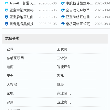
AivyAI：普通人能参与的AI风口，零撸AVAX，首码上线速度上车！
2026-08-06
中航核苷菌舒寿方多少钱一盒 功效如何 [2026报价]
2026-08-
亚宝幸福太价格效果介绍，现货秒发批发报价与用法用量参考
2026-08-05
全自动化AI炒币量化，每日稳定收益几百，24小时全自动挂机操作！
2026-08-
亚宝牌纳豆红曲胶囊多少钱一盒？效果好不好与订购方式说明
2026-08-05
亚宝牌纳豆红曲胶囊在哪里可以买到？订购价格与用法用量说明
2026-08-
抖音起号黑科技万粉项目：3个月变现50W，收益无限放大！
2026-08-05
桑桥网络正式更名为和美字节，新官网同步启用
2026-08-
网站分类
业界
互联网
移动互联网
云计算
电商
智能设备
安全
游戏
大数据
财经
家电
商业资讯
评测
企业商讯