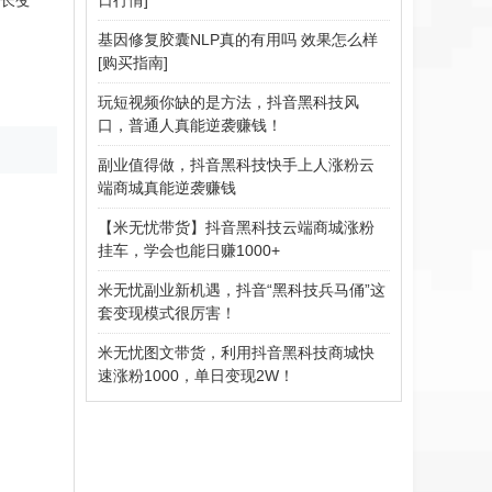
长变
基因修复胶囊NLP真的有用吗 效果怎么样
[购买指南]
玩短视频你缺的是方法，抖音黑科技风
口，普通人真能逆袭赚钱！
副业值得做，抖音黑科技快手上人涨粉云
端商城真能逆袭赚钱
【米无忧带货】抖音黑科技云端商城涨粉
挂车，学会也能日赚1000+
米无忧副业新机遇，抖音“黑科技兵马俑”这
套变现模式很厉害！
米无忧图文带货，利用抖音黑科技商城快
速涨粉1000，单日变现2W！