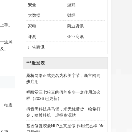
安全
游戏
大数据
财经
上手。
家电
商业资讯
评测
企业商讯
一波风
广告商讯
及。
***近发表
桑桥网络正式更名为和美字节，新官网同
步启用
福醻堂三七粉真的假的多少一盒作用怎么
样（2026 已更新）
，彻底
抖音黑科技兵马俑，米无忧带货，哈希打
金，哈希挂机，虚拟资源站
基因修复胶囊NLP是真是假 作用怎么样 [今
日行情]