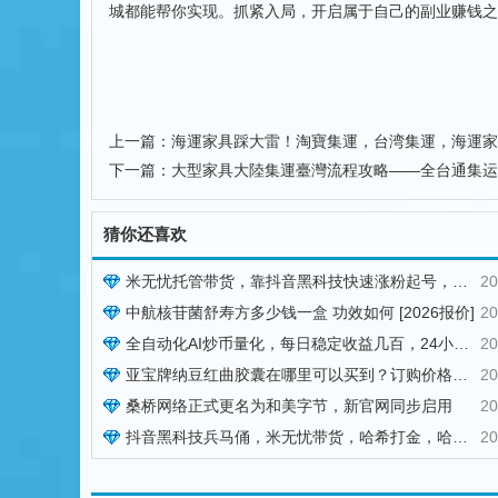
城都能帮你实现。抓紧入局，开启属于自己的副业赚钱之
上一篇：
海運家具踩大雷！淘寶集運，台湾集運，海運家
下一篇：
大型家具大陸集運臺灣流程攻略——全台通集运
猜你还喜欢
米无忧托管带货，靠抖音黑科技快速涨粉起号，零基础日入1000+！
20
中航核苷菌舒寿方多少钱一盒 功效如何 [2026报价]
20
全自动化AI炒币量化，每日稳定收益几百，24小时全自动挂机操作！
20
亚宝牌纳豆红曲胶囊在哪里可以买到？订购价格与用法用量说明
20
桑桥网络正式更名为和美字节，新官网同步启用
20
抖音黑科技兵马俑，米无忧带货，哈希打金，哈希挂机，虚拟资源站
20