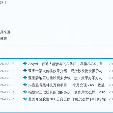
路！
具來臺
推荐
26-08-06
AivyAI：普通人能参与的AI风口，零撸AVAX，首码上线速度上车！
20
26-08-05
亚宝幸福太价格效果介绍，现货秒发批发报价与用法用量参考
20
26-08-05
亚宝牌纳豆红曲胶囊多少钱一盒？效果好不好与订购方式说明
20
26-08-05
抖音起号黑科技万粉项目：3个月变现50W，收益无限放大！
20
26-08-04
福醻堂三七粉真的假的多少一盒作用怎么样（2026 已更新）
20
26-08-04
基因修复胶囊NLP是真是假 作用怎么样 [今日行情]
20