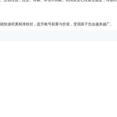
、互动性强，点赞、弹幕、评论不间断。利用从众心理留住观众，停留时
它都能快速积累精准粉丝，提升账号权重与价值，变现路子也会越来越广。