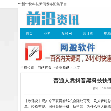
***新***快科技新闻发布汇集平台
首页
业界
互联网
云计算
电商
当前位置：
网站首页
>
企业商讯
> 正文
普通人靠抖音黑科技快
作者：oscar0
【致远说】现如今
互联网
赚钱机会随处可见，刷抖音时总
单、轻松变现。同样是刷手机、玩抖音，为什么别人能抓