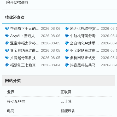
院开始招录啦！
猜你还喜欢
帮你省下千元的抖音黑科技快手直播间人气涨粉点赞云端商城免费送
2026-08-06
米无忧托管带货，靠抖音黑科技快速涨粉起号，零基础日入1000+！
2026-08-
AivyAI：普通人能参与的AI风口，零撸AVAX，首码上线速度上车！
2026-08-06
中航核苷菌舒寿方多少钱一盒 功效如何 [2026报价]
2026-08-
亚宝幸福太价格效果介绍，现货秒发批发报价与用法用量参考
2026-08-05
全自动化AI炒币量化，每日稳定收益几百，24小时全自动挂机操作！
2026-08-
亚宝牌纳豆红曲胶囊多少钱一盒？效果好不好与订购方式说明
2026-08-05
亚宝牌纳豆红曲胶囊在哪里可以买到？订购价格与用法用量说明
2026-08-
抖音起号黑科技万粉项目：3个月变现50W，收益无限放大！
2026-08-05
桑桥网络正式更名为和美字节，新官网同步启用
2026-08-
福醻堂三七粉真的假的多少一盒作用怎么样（2026 已更新）
2026-08-04
抖音黑科技兵马俑，米无忧带货，哈希打金，哈希挂机，虚拟资源站
2026-08-
网站分类
业界
互联网
移动互联网
云计算
电商
智能设备