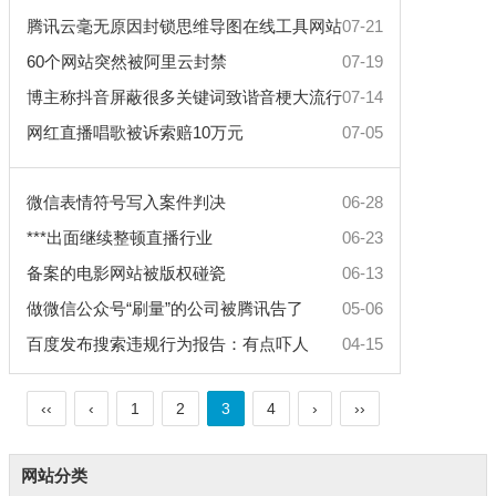
腾讯云毫无原因封锁思维导图在线工具网站
07-21
60个网站突然被阿里云封禁
07-19
博主称抖音屏蔽很多关键词致谐音梗大流行
07-14
网红直播唱歌被诉索赔10万元
07-05
微信表情符号写入案件判决
06-28
***出面继续整顿直播行业
06-23
备案的电影网站被版权碰瓷
06-13
做微信公众号“刷量”的公司被腾讯告了
05-06
百度发布搜索违规行为报告：有点吓人
04-15
‹‹
‹
1
2
3
4
›
››
网站分类