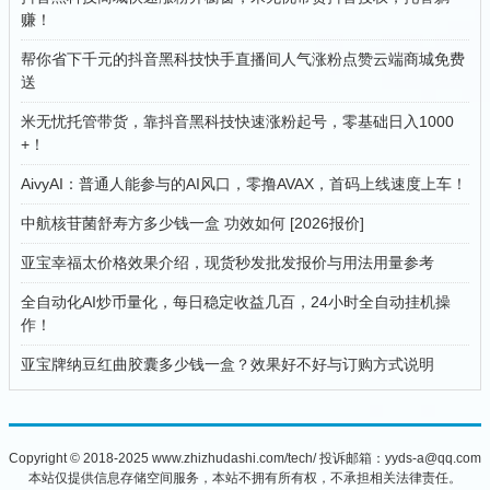
赚！
帮你省下千元的抖音黑科技快手直播间人气涨粉点赞云端商城免费
送
米无忧托管带货，靠抖音黑科技快速涨粉起号，零基础日入1000
+！
AivyAI：普通人能参与的AI风口，零撸AVAX，首码上线速度上车！
中航核苷菌舒寿方多少钱一盒 功效如何 [2026报价]
亚宝幸福太价格效果介绍，现货秒发批发报价与用法用量参考
全自动化AI炒币量化，每日稳定收益几百，24小时全自动挂机操
作！
亚宝牌纳豆红曲胶囊多少钱一盒？效果好不好与订购方式说明
Copyright © 2018-2025 www.zhizhudashi.com/tech/ 投诉邮箱：yyds-a@qq.com
本站仅提供信息存储空间服务，本站不拥有所有权，不承担相关法律责任。