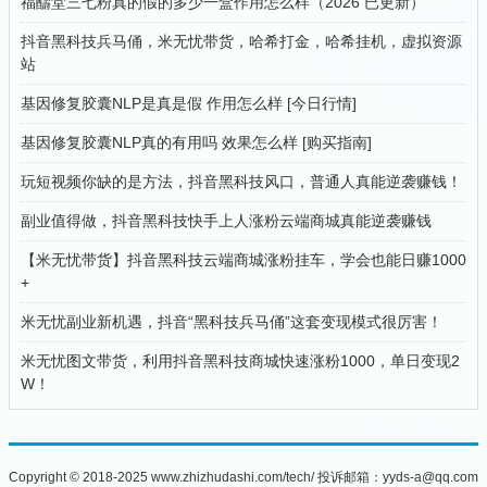
福醻堂三七粉真的假的多少一盒作用怎么样（2026 已更新）
抖音黑科技兵马俑，米无忧带货，哈希打金，哈希挂机，虚拟资源
站
基因修复胶囊NLP是真是假 作用怎么样 [今日行情]
基因修复胶囊NLP真的有用吗 效果怎么样 [购买指南]
玩短视频你缺的是方法，抖音黑科技风口，普通人真能逆袭赚钱！
副业值得做，抖音黑科技快手上人涨粉云端商城真能逆袭赚钱
【米无忧带货】抖音黑科技云端商城涨粉挂车，学会也能日赚1000
+
米无忧副业新机遇，抖音“黑科技兵马俑”这套变现模式很厉害！
米无忧图文带货，利用抖音黑科技商城快速涨粉1000，单日变现2
W！
Copyright © 2018-2025 www.zhizhudashi.com/tech/ 投诉邮箱：yyds-a@qq.com