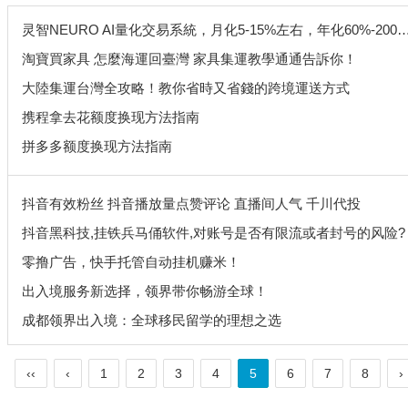
灵智NEURO AI量化交易系統，月化5-15%左右，年化60%-200%左右！
淘寶買家具 怎麼海運回臺灣 家具集運教學通通告訴你！
大陸集運台灣全攻略！教你省時又省錢的跨境運送方式
携程拿去花额度换现方法指南
拼多多额度换现方法指南
抖音有效粉丝 抖音播放量点赞评论 直播间人气 千川代投
抖音黑科技,挂铁兵马俑软件,对账号是否有限流或者封号的风险?
零撸广告，快手托管自动挂机赚米！
出入境服务新选择，领界带你畅游全球！
成都领界出入境：全球移民留学的理想之选
‹‹
‹
1
2
3
4
5
6
7
8
›