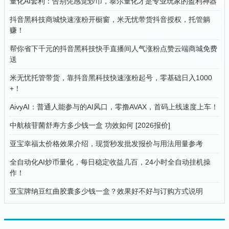
量化AI套利：告别凭感觉炒币，泰尔量化才是专业玩家的盈利神器
抖音黑科技商城快速涨粉开橱窗，米无忧带货抖音授权，托管躺
赚！
帮你省下千元的抖音黑科技快手直播间人气涨粉点赞云端商城免费
送
米无忧托管带货，靠抖音黑科技快速涨粉起号，零基础日入1000
+！
AivyAI：普通人能参与的AI风口，零撸AVAX，首码上线速度上车！
中航核苷菌舒寿方多少钱一盒 功效如何 [2026报价]
亚宝幸福太价格效果介绍，现货秒发批发报价与用法用量参考
全自动化AI炒币量化，每日稳定收益几百，24小时全自动挂机操
作！
亚宝牌纳豆红曲胶囊多少钱一盒？效果好不好与订购方式说明