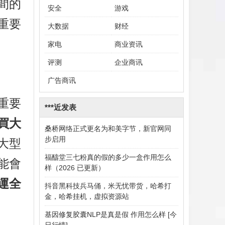
間的
安全
游戏
重要
大数据
财经
家电
商业资讯
评测
企业商讯
广告商讯
重要
***近发表
買大
桑桥网络正式更名为和美字节，新官网同
步启用
大型
福醻堂三七粉真的假的多少一盒作用怎么
能會
样（2026 已更新）
運全
抖音黑科技兵马俑，米无忧带货，哈希打
金，哈希挂机，虚拟资源站
基因修复胶囊NLP是真是假 作用怎么样 [今
日行情]