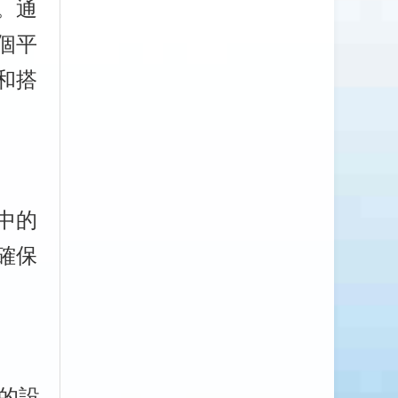
。通
個平
和搭
中的
確保
的設