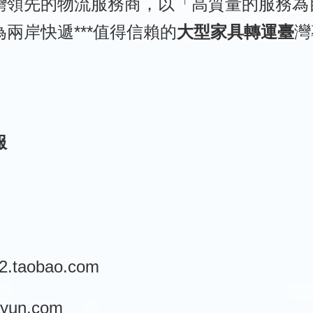
灣領先的物流服務商，以「高質量的服務為
兩岸快遞***值得信賴的
大型家具轉運臺
灣
服
62.taobao.com
jiyun.com