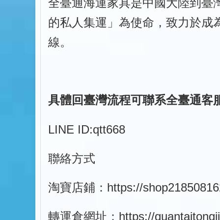
全臺通海運家具是中國大陸到臺
的私人集運」為使命，致力於成為
線。
具體回臺灣流程可聯系全臺通客
LINE ID:qtt668
聯絡方式
淘寶店鋪：
https://shop2185081
轉運倉網址：
https://quantaitong