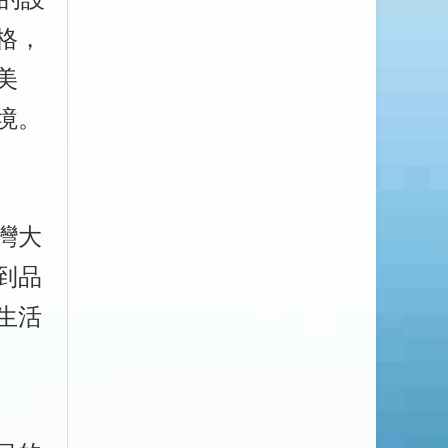
格，
美
境。
灣大
到品
生活