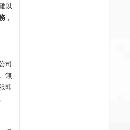
難以
務
，
公司
。無
服即
。