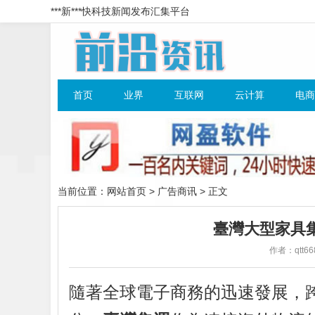
***新***快科技新闻发布汇集平台
首页
业界
互联网
云计算
电商
当前位置：
网站首页
>
广告商讯
> 正文
臺灣大型家具
作者：qtt66
隨著全球電子商務的迅速發展，