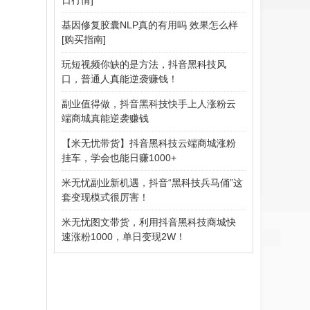
基因修复胶囊NLP真的有用吗 效果怎么样
[购买指南]
玩短视频你缺的是方法，抖音黑科技风
口，普通人真能逆袭赚钱！
副业值得做，抖音黑科技快手上人涨粉云
端商城真能逆袭赚钱
【米无忧带货】抖音黑科技云端商城涨粉
挂车，学会也能日赚1000+
米无忧副业新机遇，抖音“黑科技兵马俑”这
套变现模式很厉害！
米无忧图文带货，利用抖音黑科技商城快
速涨粉1000，单日变现2W！