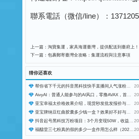
聯系電話（微信/line）：1371205
上一篇：
淘寶集運，家具海運臺灣，提供配送到臺府上！
下一篇：
包裹郵寄臺灣全攻略：集運流程與注意事項
猜你还喜欢
帮你省下千元的抖音黑科技快手直播间人气涨粉点赞云端商城免费送
20
AivyAI：普通人能参与的AI风口，零撸AVAX，首码上线速度上车！
20
亚宝幸福太价格效果介绍，现货秒发批发报价与用法用量参考
20
亚宝牌纳豆红曲胶囊多少钱一盒？效果好不好与订购方式说明
20
抖音起号黑科技万粉项目：3个月变现50W，收益无限放大！
20
福醻堂三七粉真的假的多少一盒作用怎么样（2026 已更新）
20