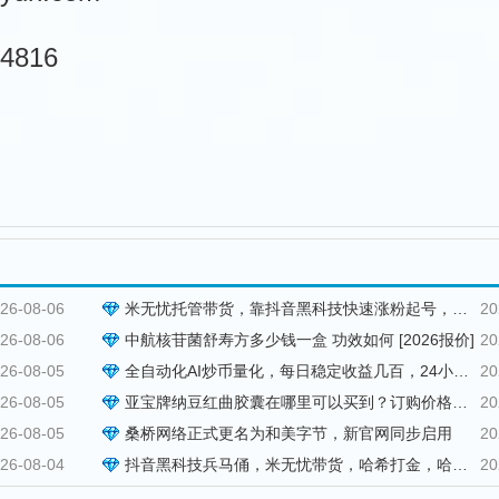
4816
26-08-06
米无忧托管带货，靠抖音黑科技快速涨粉起号，零基础日入1000+！
20
26-08-06
中航核苷菌舒寿方多少钱一盒 功效如何 [2026报价]
20
26-08-05
全自动化AI炒币量化，每日稳定收益几百，24小时全自动挂机操作！
20
26-08-05
亚宝牌纳豆红曲胶囊在哪里可以买到？订购价格与用法用量说明
20
26-08-05
桑桥网络正式更名为和美字节，新官网同步启用
20
26-08-04
抖音黑科技兵马俑，米无忧带货，哈希打金，哈希挂机，虚拟资源站
20