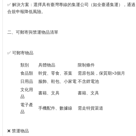
✅ 解決方案：選擇具有臺灣專線的集運公司（如全臺通集運），通過
合規申報降低風險。
二、可郵寄與禁運物品清單
✅ 可郵寄物品
類別
具體物品
限制條件
食品類
幹貨、零食、茶葉
需原包裝，保質期>3個月
日用品
服飾、鞋包、小家電
不含鋰電池
文化用
書籍、文具
書籍、文具
品
電子產
手機配件、數據線
需走特貨渠道
品
❌ 禁運物品