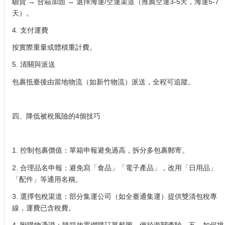
驗貨 → 合箱加固 → 選擇海運/空運渠道（推薦空運3-5天，海運5-7
天）。
4. 支付運費
按實際重量或體積重計費。
5. 清關與派送
包裹抵臺後由當地物流（如新竹物流）派送，全程可追蹤。
四、降低被稅風險的4個技巧
1. 控制包裹價值：單箱申報避免過高，拆分多包裹郵寄。
2. 合理品名申報：避免寫「食品」「電子產品」，改用「日用品」
「配件」等通用名稱。
3. 選擇包稅渠道：部分集運公司（如全臺通集運）提供雙清包稅專
線，運費已含稅費。
4. 附購物憑證：隨箱放置網購訂單截圖，便於海關查驗。五、如何挑