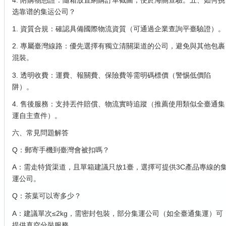
选靠谱的集运公司？
1. 資質合規：確認具備國際物流資質（可通過企業查詢平臺驗證）。
2. 專屬臺灣線路：優先選擇有獨立清關渠道的公司，避免與其他包裹
混裝。
3. 透明收費：運費、報關費、保險費等需明碼標價（警惕低價陷
阱）。
4. 售後服務：支持丟件賠償、物流實時追蹤（推薦使用類似全臺通集
運自主查件）。
六、常見問題解答
Q：郵寄手機到臺灣會被扣嗎？
A：需走特貨渠道，且單箱建議只放1臺，選擇可提供3C產品專線的
運公司。
Q：茶葉可以寄多少？
A：建議單次≤2kg，需密封包裝，部分集運公司（如全臺通集運）可
提供真空分裝服務。