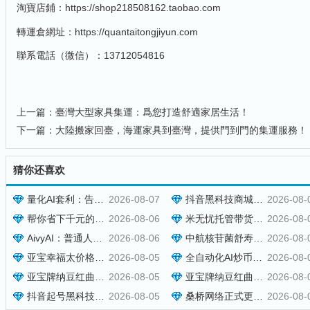
淘寶店鋪：
https://shop218508162.taobao.com
轉運倉網址：
https://quantaitongjiyun.com
聯系電話（微信）：13712054816
上一篇：
臺灣大型家具集運：爲您打造舒適家居生活！
下一篇：
大陸搬家回臺，海運家具到臺灣，提供門到門的集運服務！
猜你还喜欢
量化AI套利：告别凭感觉炒币，泰尔量化才是专业玩家的盈利神器
2026-08-07
抖音黑科技商城快速涨粉开橱窗，米无忧带货抖音授权，托管躺赚！
2026-08-
帮你省下千元的抖音黑科技快手直播间人气涨粉点赞云端商城免费送
2026-08-06
米无忧托管带货，靠抖音黑科技快速涨粉起号，零基础日入1000+！
2026-08-
AivyAI：普通人能参与的AI风口，零撸AVAX，首码上线速度上车！
2026-08-06
中航核苷菌舒寿方多少钱一盒 功效如何 [2026报价]
2026-08-
亚宝幸福太价格效果介绍，现货秒发批发报价与用法用量参考
2026-08-05
全自动化AI炒币量化，每日稳定收益几百，24小时全自动挂机操作！
2026-08-
亚宝牌纳豆红曲胶囊多少钱一盒？效果好不好与订购方式说明
2026-08-05
亚宝牌纳豆红曲胶囊在哪里可以买到？订购价格与用法用量说明
2026-08-
抖音起号黑科技万粉项目：3个月变现50W，收益无限放大！
2026-08-05
桑桥网络正式更名为和美字节，新官网同步启用
2026-08-