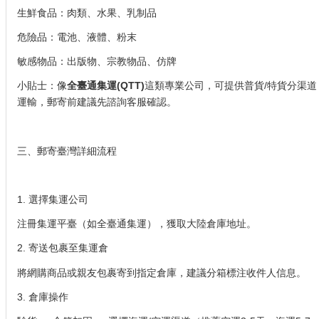
生鮮食品：肉類、水果、乳制品
危險品：電池、液體、粉末
敏感物品：出版物、宗教物品、仿牌
小貼士：像
全臺通集運(QTT)
這類專業公司，可提供普貨/特貨分渠道
運輸，郵寄前建議先諮詢客服確認。
三、郵寄臺灣詳細流程
1. 選擇集運公司
注冊集運平臺（如全臺通集運），獲取大陸倉庫地址。
2. 寄送包裹至集運倉
將網購商品或親友包裹寄到指定倉庫，建議分箱標注收件人信息。
3. 倉庫操作