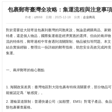
包裹郵寄臺灣全攻略：集運流程與注意事
作者：qtt668
日期：2025-12-18
分类：
企业商讯
對於需要從大陸寄送包裹到臺灣的同胞來說，無論是網購商品、家鄉
特產，還是個人物品，國際集運都是經濟實惠的選擇。但由於兩岸物
流的特殊性，郵寄過程中常會遇到清關限制、物品被扣等問題。本文
結合實操經驗，整理出一份詳細的郵寄指南，助您安全高效完成跨境
集運。
一、兩岸郵寄的核心難點
1. 海關政策差異：臺灣地區對大陸包裹有特殊清關要求，部分物品可
能被認定爲「敏感貨」。
2. 運輸渠道限制：普通快遞公司（如順豐、EMS）對電子產品、食品
類包裹審查嚴格。