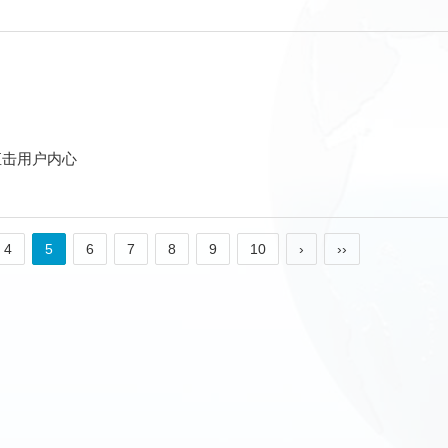
直击用户内心
4
5
6
7
8
9
10
›
››