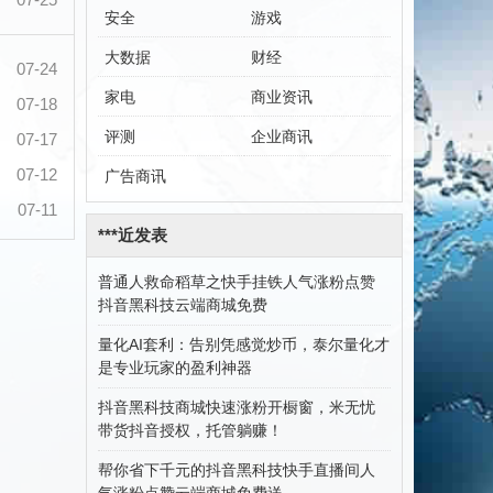
安全
游戏
大数据
财经
07-24
家电
商业资讯
07-18
评测
企业商讯
07-17
07-12
广告商讯
07-11
***近发表
普通人救命稻草之快手挂铁人气涨粉点赞
抖音黑科技云端商城免费
量化AI套利：告别凭感觉炒币，泰尔量化才
是专业玩家的盈利神器
抖音黑科技商城快速涨粉开橱窗，米无忧
带货抖音授权，托管躺赚！
帮你省下千元的抖音黑科技快手直播间人
气涨粉点赞云端商城免费送