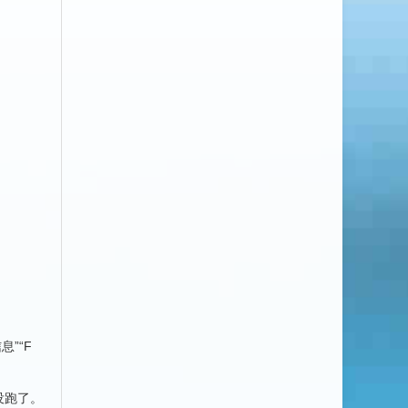
”“F
没跑了。