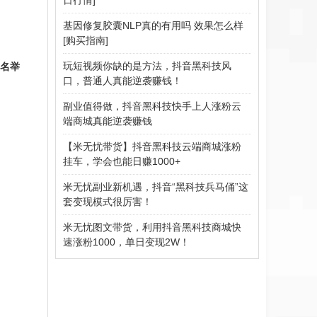
基因修复胶囊NLP真的有用吗 效果怎么样
[购买指南]
玩短视频你缺的是方法，抖音黑科技风
名举
口，普通人真能逆袭赚钱！
副业值得做，抖音黑科技快手上人涨粉云
端商城真能逆袭赚钱
【米无忧带货】抖音黑科技云端商城涨粉
挂车，学会也能日赚1000+
米无忧副业新机遇，抖音“黑科技兵马俑”这
套变现模式很厉害！
米无忧图文带货，利用抖音黑科技商城快
速涨粉1000，单日变现2W！