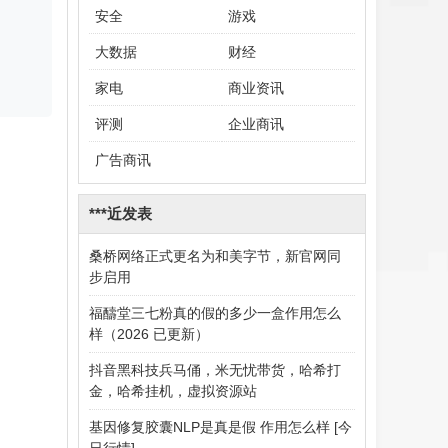
安全
游戏
大数据
财经
家电
商业资讯
评测
企业商讯
广告商讯
***近发表
桑桥网络正式更名为和美字节，新官网同
步启用
福醻堂三七粉真的假的多少一盒作用怎么
样（2026 已更新）
抖音黑科技兵马俑，米无忧带货，哈希打
金，哈希挂机，虚拟资源站
基因修复胶囊NLP是真是假 作用怎么样 [今
日行情]