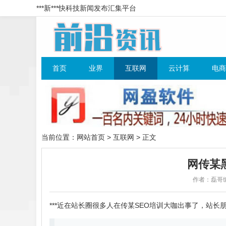
***新***快科技新闻发布汇集平台
首页
业界
互联网
云计算
电商
当前位置：
网站首页
>
互联网
> 正文
网传某
作者：磊哥
***近在站长圈很多人在传某
SEO培训
大咖出事了，站长