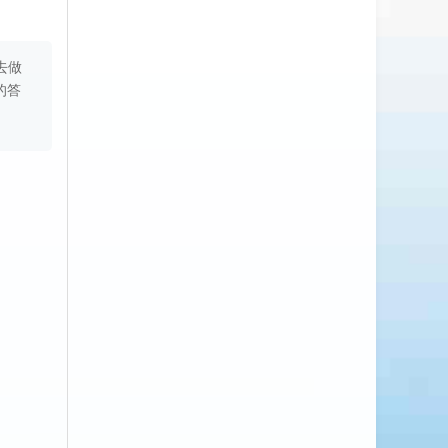
去做
的答