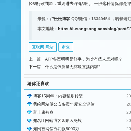
轻则行政罚款，重则进去踩缝纫机。一般这种情况都是“收
来源：
卢松松博客
QQ/微信：13340454
，转载请
本文地址：
https://lusongsong.com/blog/post/1
互联网 网站
审查
上一篇：
APP备案明明是好事，为啥有些人反对呢？
下一篇：
什么是低质量无露脸直播内容?
猜你还喜欢
博客15周年：内容稳步转型
20
我给网站做公安备案年度安全评估
20
富士康被查
20
知名IT网站博客园陷入绝境
20
知网被网信办罚款5000万
20