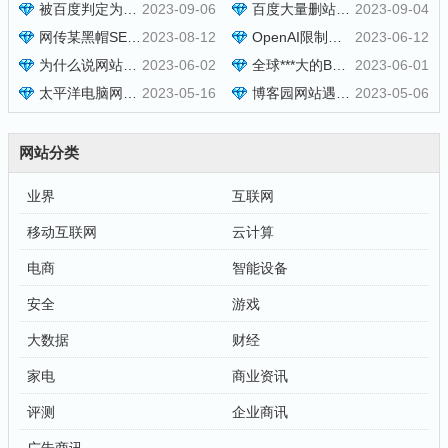
被百度判定为低质量网站了！如何整改？
2023-09-06
百度大量删站在持续进行中
2023-09-04
网传某黑帽SEO培训大V出事了
2023-08-12
OpenAI限制香港用户访问
2023-06-12
为什么说网站行业不能做了？
2023-06-02
全球***大的BT种子站RARBG突然关闭
2023-06-01
太平洋电脑网论坛关闭了
2023-05-16
博客园网站遇到困难了：寻求捐助
2023-05-06
网站分类
业界
互联网
移动互联网
云计算
电商
智能设备
安全
游戏
大数据
财经
家电
商业资讯
评测
企业商讯
广告商讯