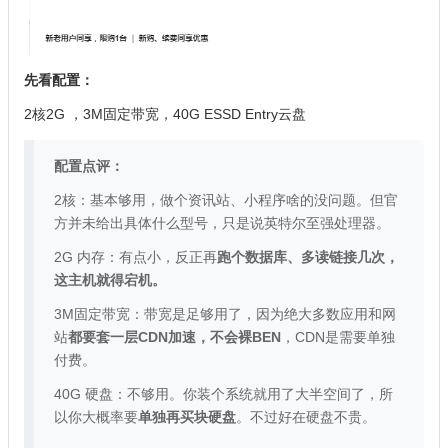
先看配置：
2核2G ，3M固定带宽，40G ESSD Entry云盘
配置点评：
2核：基本够用，做个资讯站、小程序啥的没问题。但官
方并未给出具体什么型号，只是说英特尔至强处理器。
2G 内存：有点小，反正再
跑个数据库、多读链接几次，
这主机就得宕机。
3M固定带宽：带宽是足够用了，因为绝大多数应用和网
站
都要套一层CDN加速，不会裸BEN
，CDN是需要单独
付费。
40G 硬盘：不够用。你装个系统就用了大半空间了，所
以你大概率要
单独再买块硬盘
。不过好在硬盘不贵。