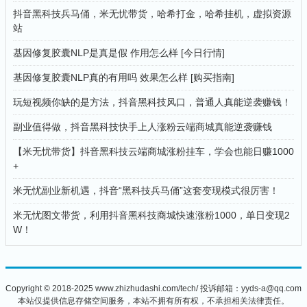
抖音黑科技兵马俑，米无忧带货，哈希打金，哈希挂机，虚拟资源
站
基因修复胶囊NLP是真是假 作用怎么样 [今日行情]
基因修复胶囊NLP真的有用吗 效果怎么样 [购买指南]
玩短视频你缺的是方法，抖音黑科技风口，普通人真能逆袭赚钱！
副业值得做，抖音黑科技快手上人涨粉云端商城真能逆袭赚钱
【米无忧带货】抖音黑科技云端商城涨粉挂车，学会也能日赚1000
+
米无忧副业新机遇，抖音“黑科技兵马俑”这套变现模式很厉害！
米无忧图文带货，利用抖音黑科技商城快速涨粉1000，单日变现2
W！
Copyright © 2018-2025 www.zhizhudashi.com/tech/ 投诉邮箱：yyds-a@qq.com
本站仅提供信息存储空间服务，本站不拥有所有权，不承担相关法律责任。