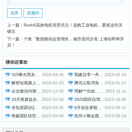
业界
直播间
上一篇：
RoshX高效电机倍受关注！选购工业电机，要抓这些关
键点
下一篇：
个推「数据驱动运营增长」城市巡回沙龙·上海站即将开
启！
猜你还喜欢
315曝光黑灰产业链：主板机
2024-03-16
我建议李一舟去润出去
2024-02-24
解密短视频上火爆的“私董会”现象
2024-02-20
腾讯云取消免费10G CDN流量包：免费CDN时代结束
2024-01-07
企业微信内测“获客助手”，1元加一个客户
2023-12-05
理解***自如，希望成为***自如
2023-11-11
10月奥森徒步走活动
2023-10-16
2023国庆自驾游：山东
2023-10-06
未知原因QQ被封禁、公司群被***封禁
2023-09-26
9月创业者颐和园小聚花絮
2023-09-12
咪蒙团队转型做短剧行业，年收入近2个亿
2023-09-08
杭州小聚会圆满结束：介绍下杭州聚会的小伙伴们
2023-08-24