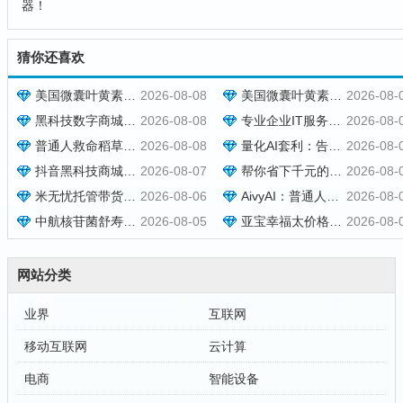
器！
猜你还喜欢
美国微囊叶黄素效果好不好？说明功效价格规格与订购热线
2026-08-08
美国微囊叶黄素多少钱一盒？用法用量与生产厂家相关信息
2026-08-
黑科技数字商城教程，搞副业做直播，米无忧抖音带货轻轻松松！
2026-08-08
专业企业IT服务品牌和美字节：把企业邮箱服务做深、做稳、做长期
2026-08-
普通人救命稻草之快手挂铁人气涨粉点赞抖音黑科技云端商城免费
2026-08-08
量化AI套利：告别凭感觉炒币，泰尔量化才是专业玩家的盈利神器
2026-08-
抖音黑科技商城快速涨粉开橱窗，米无忧带货抖音授权，托管躺赚！
2026-08-07
帮你省下千元的抖音黑科技快手直播间人气涨粉点赞云端商城免费送
2026-08-
米无忧托管带货，靠抖音黑科技快速涨粉起号，零基础日入1000+！
2026-08-06
AivyAI：普通人能参与的AI风口，零撸AVAX，首码上线速度上车！
2026-08-
中航核苷菌舒寿方多少钱一盒 功效如何 [2026报价]
2026-08-05
亚宝幸福太价格效果介绍，现货秒发批发报价与用法用量参考
2026-08-
网站分类
业界
互联网
移动互联网
云计算
电商
智能设备