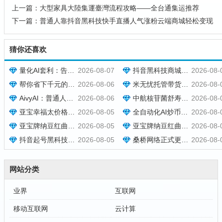
上一篇：
大型家具大陸集運臺灣流程攻略——全台通集运推荐
下一篇：
普通人靠抖音黑科技快手直播人气涨粉云端商城轻松变现
猜你还喜欢
量化AI套利：告别凭感觉炒币，泰尔量化才是专业玩家的盈利神器
2026-08-07
抖音黑科技商城快速涨粉开橱窗，米无忧带货抖音授权，托管躺赚！
2026-08-
帮你省下千元的抖音黑科技快手直播间人气涨粉点赞云端商城免费送
2026-08-06
米无忧托管带货，靠抖音黑科技快速涨粉起号，零基础日入1000+！
2026-08-
AivyAI：普通人能参与的AI风口，零撸AVAX，首码上线速度上车！
2026-08-06
中航核苷菌舒寿方多少钱一盒 功效如何 [2026报价]
2026-08-
亚宝幸福太价格效果介绍，现货秒发批发报价与用法用量参考
2026-08-05
全自动化AI炒币量化，每日稳定收益几百，24小时全自动挂机操作！
2026-08-
亚宝牌纳豆红曲胶囊多少钱一盒？效果好不好与订购方式说明
2026-08-05
亚宝牌纳豆红曲胶囊在哪里可以买到？订购价格与用法用量说明
2026-08-
抖音起号黑科技万粉项目：3个月变现50W，收益无限放大！
2026-08-05
桑桥网络正式更名为和美字节，新官网同步启用
2026-08-
网站分类
业界
互联网
移动互联网
云计算