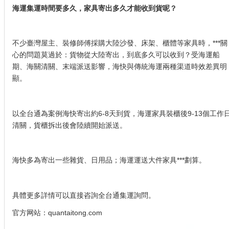
海運集運時間要多久，家具寄出多久才能收到貨呢？
不少臺灣屋主、裝修師傅採購大陸沙發、床架、櫃體等家具時，***關
心的問題莫過於：貨物從大陸寄出，到底多久可以收到？受海運船
期、海關清關、末端派送影響，海快與傳統海運兩種渠道時效差異明
顯。
以全台通為案例海快寄出約6-8天到貨，海運家具裝櫃後9-13個工作
清關，貨櫃拆出後會陸續開始派送。
海快多為寄出一些雜貨、日用品；海運運送大件家具***劃算。
具體更多詳情可以直接咨詢全台通集運詢問。
官方网站：
quantaitong.com