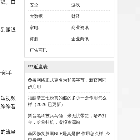
赚钱，白
安全
游戏
大数据
财经
家电
商业资讯
不到赚钱
评测
企业商讯
广告商讯
***近发表
一部手
桑桥网络正式更名为和美字节，新官网同
步启用
的短视频
福醻堂三七粉真的假的多少一盒作用怎么
样（2026 已更新）
眼睁睁看
抖音黑科技兵马俑，米无忧带货，哈希打
金，哈希挂机，虚拟资源站
下的流量
基因修复胶囊NLP是真是假 作用怎么样 [今
日行情]