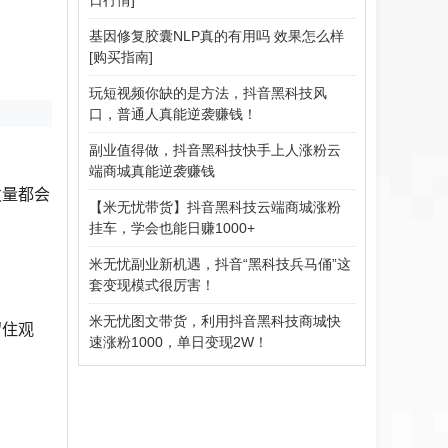
基因修复胶囊NLP真的有用吗 效果怎么样
[购买指南]
玩短视频你缺的是方法，抖音黑科技风
口，普通人真能逆袭赚钱！
副业值得做，抖音黑科技快手上人涨粉云
端商城真能逆袭赚钱
发量都会
【米无忧带货】抖音黑科技云端商城涨粉
挂车，学会也能日赚1000+
米无忧副业新机遇，抖音“黑科技兵马俑”这
套变现模式很厉害！
米无忧图文带货，利用抖音黑科技商城快
留住观
速涨粉1000，单日变现2W！