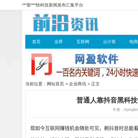
***新***快科技新闻发布汇集平台
首页
业界
互联网
云计算
电商
当前位置：
网站首页
>
企业商讯
> 正文
普通人靠抖音黑科技
作者：Apingfan
现如今
互联网
赚钱机会随处可见，刷抖音时总能