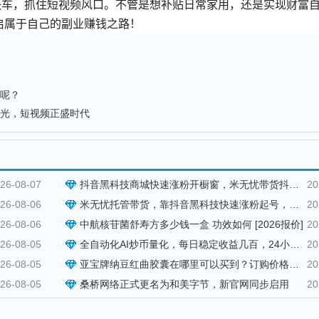
快车，抓住短视频风口。不管是想补贴日常家用，还是实现财富
启属于自己的副业赚钱之路！
呢？
光，短视频正盛时代
26-08-07
抖音黑科技商城快速涨粉开橱窗，米无忧带货抖音授权，托管躺赚！
20
26-08-06
米无忧托管带货，靠抖音黑科技快速涨粉起号，零基础日入1000+！
20
26-08-06
中航核苷菌舒寿方多少钱一盒 功效如何 [2026报价]
20
26-08-05
全自动化AI炒币量化，每日稳定收益几百，24小时全自动挂机操作！
20
26-08-05
亚宝牌纳豆红曲胶囊在哪里可以买到？订购价格与用法用量说明
20
26-08-05
桑桥网络正式更名为和美字节，新官网同步启用
20