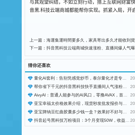
与其观望纠结，不如立刻行动，搭上互联网财富
音黑.科技云端商城都能帮你实现。抓紧入局，开
上一篇：
海運集運時間要多久，家具寄出多久才能收到貨
下一篇：
抖音黑科技云端商城快速涨粉、直播间爆人气曝
猜你还喜欢
量化AI套利：告别凭感觉炒币，泰尔量化才是专业玩家的盈利神器
20
帮你省下千元的抖音黑科技快手直播间人气涨粉点赞云端商城免费送
20
AivyAI：普通人能参与的AI风口，零撸AVAX，首码上线速度上车！
20
亚宝幸福太价格效果介绍，现货秒发批发报价与用法用量参考
20
亚宝牌纳豆红曲胶囊多少钱一盒？效果好不好与订购方式说明
20
抖音起号黑科技万粉项目：3个月变现50W，收益无限放大！
20