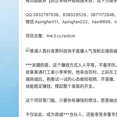
有问题联系【防止系统升级链接失效，加下方联
QQ:3932797938、838028526、3871172846
微信:Apingfan111、Apingfan222、haxi6699、l
项目合集：link3.cc/wdcm
***关键的是，这个赚钱方式人人平等，不看学
就拿普通打工者小李举例，他来自农村，之前在
端商城后，抱着试一试的心态做短视频、开直播
就能稳定赚钱，撑起整个家庭的开支。
这个项目零门槛，只要你有赚钱的想法，愿意抽
不仅如此，成为商城***合伙人，还能享受多重