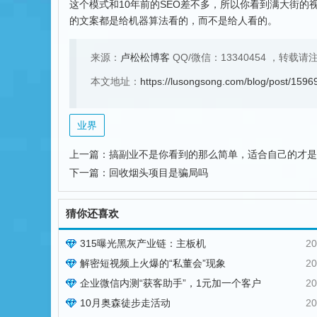
这个模式和10年前的SEO差不多，所以你看到满大街的
的文案都是给机器算法看的，而不是给人看的。
来源：
卢松松博客
QQ/微信：13340454
，转载请
本文地址：
https://lusongsong.com/blog/post/1596
业界
上一篇：
搞副业不是你看到的那么简单，适合自己的才是*
下一篇：
回收烟头项目是骗局吗
猜你还喜欢
315曝光黑灰产业链：主板机
20
解密短视频上火爆的“私董会”现象
20
企业微信内测“获客助手”，1元加一个客户
20
10月奥森徒步走活动
20