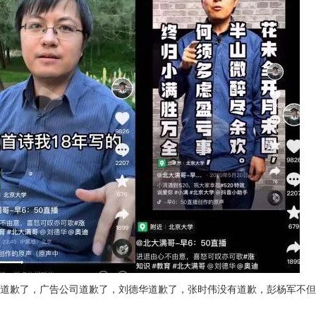
道歉了，广告公司道歉了，刘德华道歉了，张时伟没有道歉，彭杨军不但