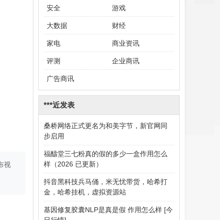
安全
游戏
大数据
财经
家电
商业资讯
评测
企业商讯
广告商讯
***近发表
桑桥网络正式更名为和美字节，新官网同
步启用
福醻堂三七粉真的假的多少一盒作用怎么
样（2026 已更新）
布视
抖音黑科技兵马俑，米无忧带货，哈希打
金，哈希挂机，虚拟资源站
基因修复胶囊NLP是真是假 作用怎么样 [今
日行情]