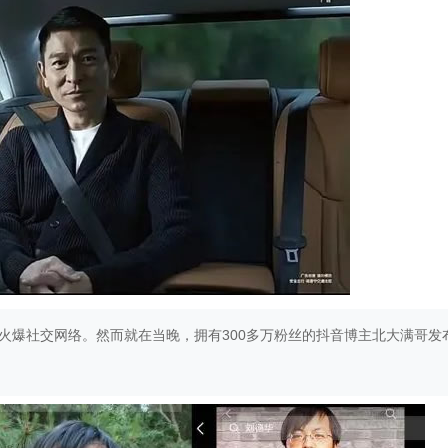
告火爆社交网络。然而就在当晚，拥有300多万粉丝的抖音博主北大满哥发