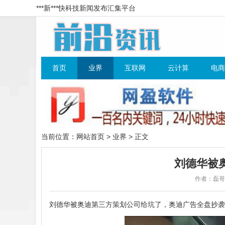
***新***快科技新闻发布汇集平台
首页
业界
互联网
云计算
电商
当前位置：
网站首页
>
业界
> 正文
刘德华被
作者：磊
刘德华被奥迪第三方策划公司给坑了，奥迪广告全盘抄袭