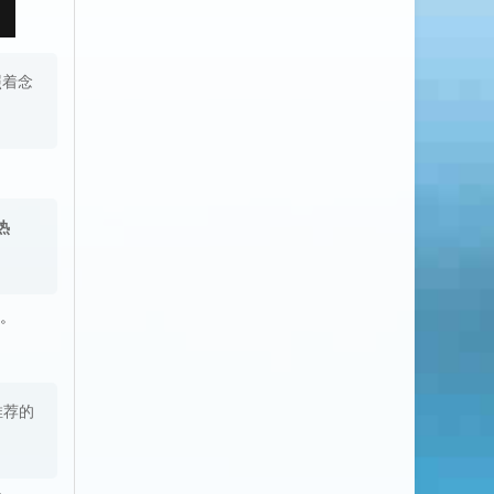
照着念
热
。
推荐的