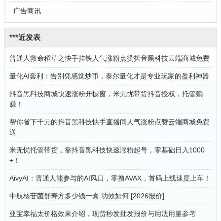
广告商讯
***近发表
普通人救命稻草之快手挂铁人气涨粉点赞抖音黑科技云端商城免费
量化AI套利：告别凭感觉炒币，泰尔量化才是专业玩家的盈利神器
抖音黑科技商城快速涨粉开橱窗，米无忧带货抖音授权，托管躺
赚！
帮你省下千元的抖音黑科技快手直播间人气涨粉点赞云端商城免费
送
米无忧托管带货，靠抖音黑科技快速涨粉起号，零基础日入1000
+！
AivyAI：普通人能参与的AI风口，零撸AVAX，首码上线速度上车！
中航核苷菌舒寿方多少钱一盒 功效如何 [2026报价]
亚宝幸福太价格效果介绍，现货秒发批发报价与用法用量参考