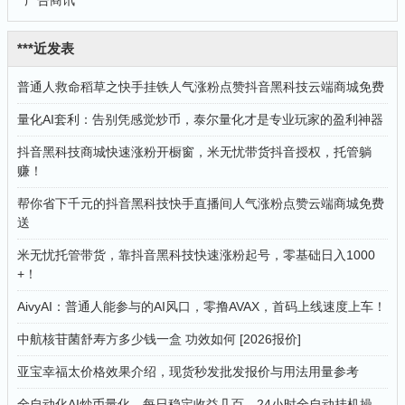
广告商讯
***近发表
普通人救命稻草之快手挂铁人气涨粉点赞抖音黑科技云端商城免费
量化AI套利：告别凭感觉炒币，泰尔量化才是专业玩家的盈利神器
抖音黑科技商城快速涨粉开橱窗，米无忧带货抖音授权，托管躺
赚！
帮你省下千元的抖音黑科技快手直播间人气涨粉点赞云端商城免费
送
米无忧托管带货，靠抖音黑科技快速涨粉起号，零基础日入1000
+！
AivyAI：普通人能参与的AI风口，零撸AVAX，首码上线速度上车！
中航核苷菌舒寿方多少钱一盒 功效如何 [2026报价]
亚宝幸福太价格效果介绍，现货秒发批发报价与用法用量参考
全自动化AI炒币量化，每日稳定收益几百，24小时全自动挂机操