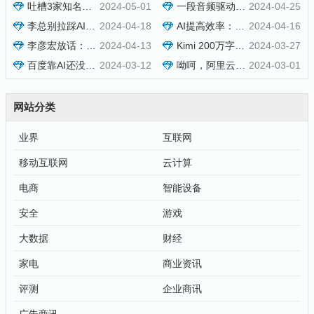
吐槽3家知名的AI智能体
2024-05-01
一段音频驱动照片唱歌，EMO模型上线通义APP
2024-04-25
李总别拉踩AI同行了
2024-04-18
AI提高效率：用智谱清言打造爆款视频号
2024-04-16
李彦宏放话：百度AI大模型绝不抢***饭碗
2024-04-13
Kimi 200万字爆火，通义加码1000万，阿里笑而不语
2024-03-27
百度靠AI还没赚到多少钱
2024-03-12
呦呵，阿里云果然是良心云
2024-03-01
网站分类
业界
互联网
移动互联网
云计算
电商
智能设备
安全
游戏
大数据
财经
家电
商业资讯
评测
企业商讯