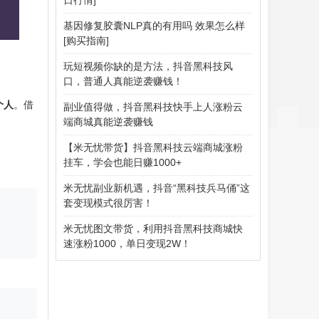
基因修复胶囊NLP真的有用吗 效果怎么样
[购买指南]
玩短视频你缺的是方法，抖音黑科技风
口，普通人真能逆袭赚钱！
个人
。借
副业值得做，抖音黑科技快手上人涨粉云
端商城真能逆袭赚钱
【米无忧带货】抖音黑科技云端商城涨粉
挂车，学会也能日赚1000+
米无忧副业新机遇，抖音“黑科技兵马俑”这
套变现模式很厉害！
米无忧图文带货，利用抖音黑科技商城快
速涨粉1000，单日变现2W！