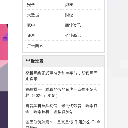
安全
游戏
大数据
财经
家电
商业资讯
评测
企业商讯
广告商讯
***近发表
桑桥网络正式更名为和美字节，新官网同
步启用
福醻堂三七粉真的假的多少一盒作用怎么
样（2026 已更新）
抖音黑科技兵马俑，米无忧带货，哈希打
金，哈希挂机，虚拟资源站
基因修复胶囊NLP是真是假 作用怎么样 [今
日行情]