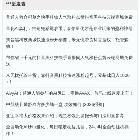
***近发表
普通人救命稻草之快手挂铁人气涨粉点赞抖音黑科技云端商城免费
量化AI套利：告别凭感觉炒币，泰尔量化才是专业玩家的盈利神器
抖音黑科技商城快速涨粉开橱窗，米无忧带货抖音授权，托管躺
赚！
帮你省下千元的抖音黑科技快手直播间人气涨粉点赞云端商城免费
送
米无忧托管带货，靠抖音黑科技快速涨粉起号，零基础日入1000
+！
AivyAI：普通人能参与的AI风口，零撸AVAX，首码上线速度上车！
中航核苷菌舒寿方多少钱一盒 功效如何 [2026报价]
亚宝幸福太价格效果介绍，现货秒发批发报价与用法用量参考
全自动化AI炒币量化，每日稳定收益几百，24小时全自动挂机操
作！