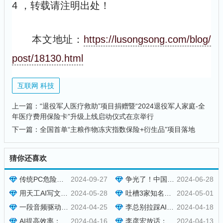
4
，转载请注明出处！
本文地址：
https://lusongsong.com/blog/
post/18130.html
互联网 科技
上一篇：
“退役军人医疗救助”项目捐赠暨“2024退役军人家庭-全
年医疗费用保险卡”升级上线启动仪式在京举行
下一篇：
全国首单“主粮作物冻灾指数保险+衍生品”项目落地
猜你还喜欢
传统PC危险了，以后我只用云电脑了
2024-09-27
争光了！中国AI大模型全球***
2024-06-28
用天工AI写文章，节约了8个人的成本
2024-05-28
吐槽3家知名的AI智能体
2024-05-01
一段音频驱动照片唱歌，EMO模型上线通义APP
2024-04-25
李总别拉踩AI同行了
2024-04-18
AI提高效率：用智谱清言打造爆款视频号
2024-04-16
李彦宏放话：百度AI大模型绝不抢***饭碗
2024-04-13