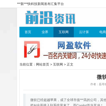
***新***快科技新闻发布汇集平台
首页
业界
互联网
云计算
电商
当前位置：
网站首页
>
互联网
> 正文
微软
作者：磊哥
微软已经超越苹果，成了全球市值***高的公司，其
把AI全面接入到系统里来了。而Copilot首当其冲！