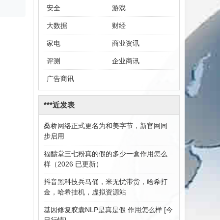
安全
游戏
大数据
财经
家电
商业资讯
评测
企业商讯
广告商讯
***近发表
桑桥网络正式更名为和美字节，新官网同
步启用
福醻堂三七粉真的假的多少一盒作用怎么
样（2026 已更新）
抖音黑科技兵马俑，米无忧带货，哈希打
金，哈希挂机，虚拟资源站
基因修复胶囊NLP是真是假 作用怎么样 [今
日行情]