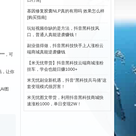
基因修复胶囊NLP真的有用吗 效果怎么样
[购买指南]
玩短视频你缺的是方法，抖音黑科技风
口，普通人真能逆袭赚钱！
副业值得做，抖音黑科技快手上人涨粉云
端商城真能逆袭赚钱
***，可
【米无忧带货】抖音黑科技云端商城涨粉
挂车，学会也能日赚1000+
码，让你
米无忧副业新机遇，抖音“黑科技兵马俑”这
套变现模式很厉害！
AI图
米无忧图文带货，利用抖音黑科技商城快
速涨粉1000，单日变现2W！